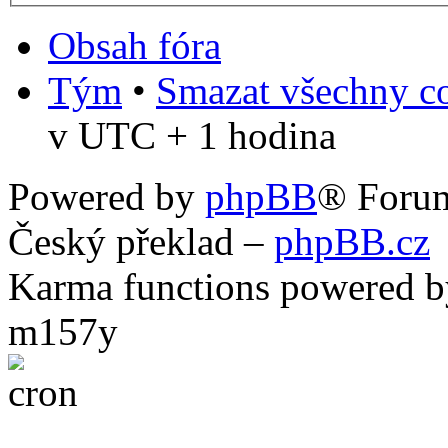
Obsah fóra
Tým
•
Smazat všechny co
v UTC + 1 hodina
Powered by
phpBB
® Foru
Český překlad –
phpBB.cz
Karma functions powered
m157y