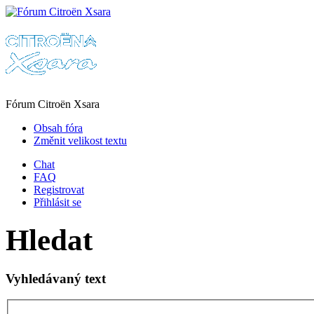
Fórum Citroën Xsara
Obsah fóra
Změnit velikost textu
Chat
FAQ
Registrovat
Přihlásit se
Hledat
Vyhledávaný text