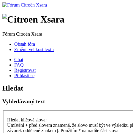
Fórum Citroën Xsara
Obsah fóra
Změnit velikost textu
Chat
FAQ
Registrovat
Přihlásit se
Hledat
Vyhledávaný text
Hledat klíčová slova:
Umístění
+
před slovem znamená, že slovo musí být ve výsledku p
závorek oddělené znakem
|
. Použitím * nahradíte část slova