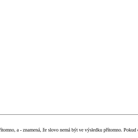
řítomno, a
-
znamená, že slovo nemá být ve výsledku přítomno. Pokud chc