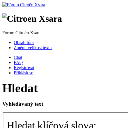
Fórum Citroën Xsara
Obsah fóra
Změnit velikost textu
Chat
FAQ
Registrovat
Přihlásit se
Hledat
Vyhledávaný text
Hledat klíčová slova: