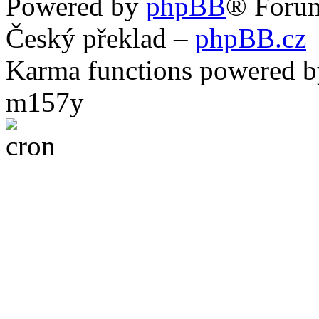
Powered by
phpBB
® Foru
Český překlad –
phpBB.cz
Karma functions powered
m157y