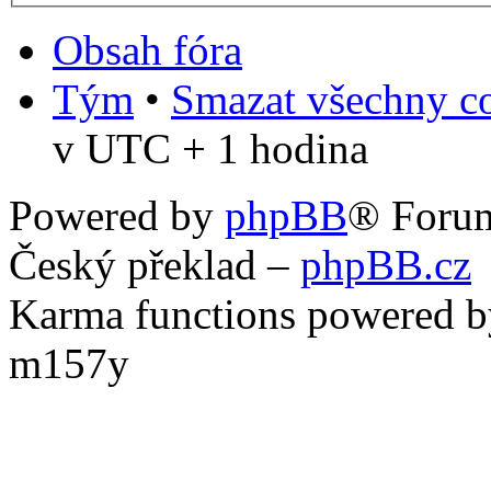
Obsah fóra
Tým
•
Smazat všechny co
v UTC + 1 hodina
Powered by
phpBB
® Foru
Český překlad –
phpBB.cz
Karma functions powered
m157y