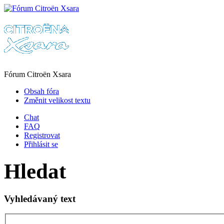
Fórum Citroën Xsara
Obsah fóra
Změnit velikost textu
Chat
FAQ
Registrovat
Přihlásit se
Hledat
Vyhledávaný text