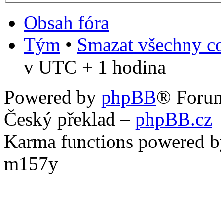
Obsah fóra
Tým
•
Smazat všechny co
v UTC + 1 hodina
Powered by
phpBB
® Foru
Český překlad –
phpBB.cz
Karma functions powered
m157y