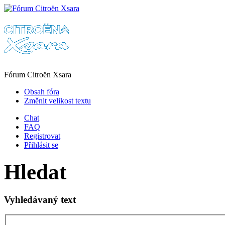
Fórum Citroën Xsara
Obsah fóra
Změnit velikost textu
Chat
FAQ
Registrovat
Přihlásit se
Hledat
Vyhledávaný text