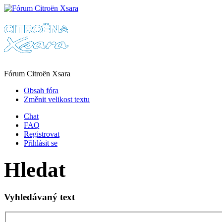
Fórum Citroën Xsara
Obsah fóra
Změnit velikost textu
Chat
FAQ
Registrovat
Přihlásit se
Hledat
Vyhledávaný text