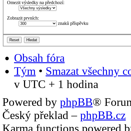
Omezit výsledky na předchozí:
Zobrazit prvních:
znaků příspěvku
Obsah fóra
Tým
•
Smazat všechny co
v UTC + 1 hodina
Powered by
phpBB
® Foru
Český překlad –
phpBB.cz
Karma functions powered