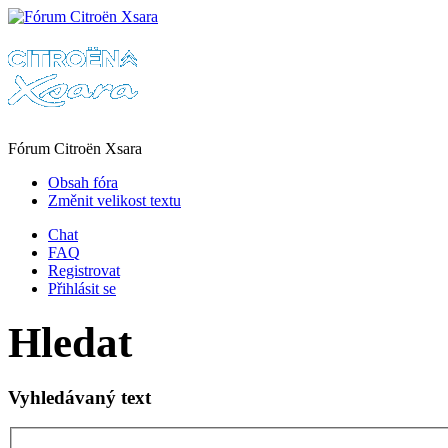
Fórum Citroën Xsara
Obsah fóra
Změnit velikost textu
Chat
FAQ
Registrovat
Přihlásit se
Hledat
Vyhledávaný text