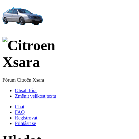
Fórum Citroën Xsara
Obsah fóra
Změnit velikost textu
Chat
FAQ
Registrovat
Přihlásit se