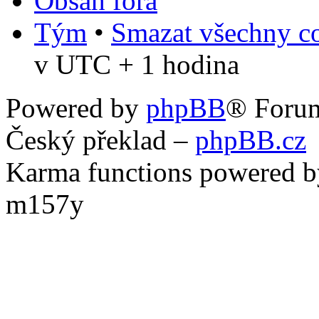
Obsah fóra
Tým
•
Smazat všechny co
v UTC + 1 hodina
Powered by
phpBB
® Foru
Český překlad –
phpBB.cz
Karma functions powered
m157y