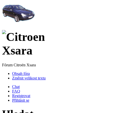
Fórum Citroën Xsara
Obsah fóra
Změnit velikost textu
Chat
FAQ
Registrovat
Přihlásit se