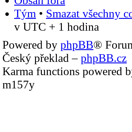
Obsah fóra
Tým
•
Smazat všechny co
v UTC + 1 hodina
Powered by
phpBB
® Foru
Český překlad –
phpBB.cz
Karma functions powered
m157y