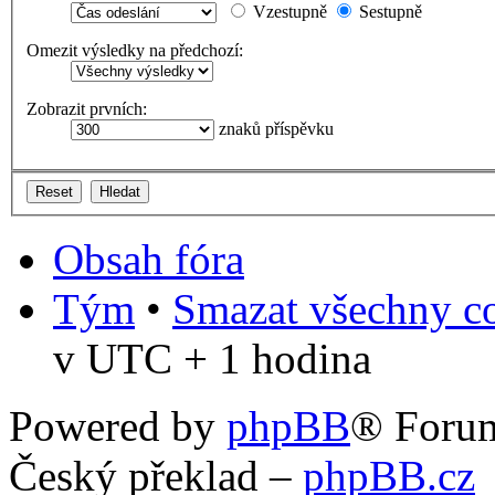
Vzestupně
Sestupně
Omezit výsledky na předchozí:
Zobrazit prvních:
znaků příspěvku
Obsah fóra
Tým
•
Smazat všechny co
v UTC + 1 hodina
Powered by
phpBB
® Foru
Český překlad –
phpBB.cz