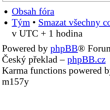
Obsah fóra
Tým
•
Smazat všechny co
v UTC + 1 hodina
Powered by
phpBB
® Foru
Český překlad –
phpBB.cz
Karma functions powered
m157y