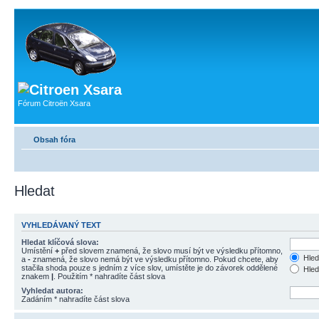
Fórum Citroën Xsara
Obsah fóra
Hledat
VYHLEDÁVANÝ TEXT
Hledat klíčová slova:
Umístění
+
před slovem znamená, že slovo musí být ve výsledku přítomno,
Hled
a
-
znamená, že slovo nemá být ve výsledku přítomno. Pokud chcete, aby
stačila shoda pouze s jedním z více slov, umístěte je do závorek oddělené
Hled
znakem
|
. Použitím * nahradíte část slova
Vyhledat autora:
Zadáním * nahradíte část slova