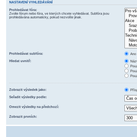
NASTAVENÍ VYHLEDÁVÁNÍ
Prohledávat fóra:
Zvolte fórum nebo fóra, ve kterých chcete vyhledávat. Subfóra jsou
prohledávána automaticky, pokud nezvolíte jinak.
Prohledávat subfóra:
Ano
Hledat uvnitř:
Názv
Pouz
Pouz
Pouz
Zobrazit výsledek jako:
Přís
Seřadit výsledky podle:
Omezit výsledky na předchozí:
Zobrazit prvních: