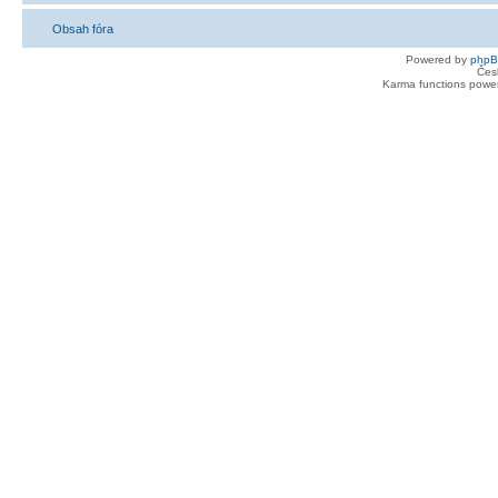
Obsah fóra
Powered by
php
Čes
Karma functions pow