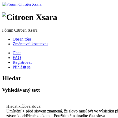
Fórum Citroën Xsara
Obsah fóra
Změnit velikost textu
Chat
FAQ
Registrovat
Přihlásit se
Hledat
Vyhledávaný text
Hledat klíčová slova:
Umístění
+
před slovem znamená, že slovo musí být ve výsledku p
závorek oddělené znakem
|
. Použitím * nahradíte část slova