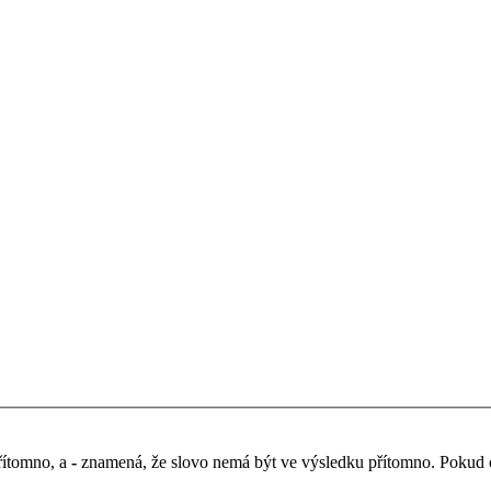
řítomno, a
-
znamená, že slovo nemá být ve výsledku přítomno. Pokud chc