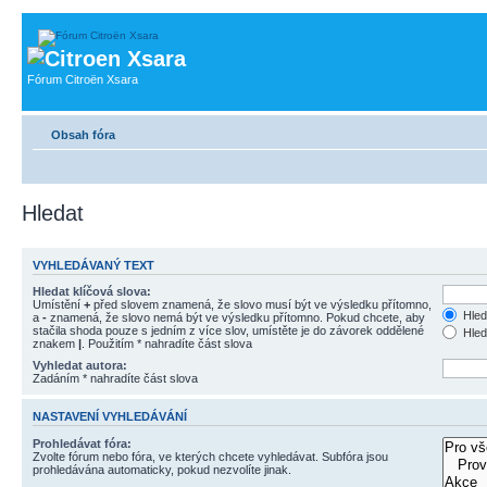
Fórum Citroën Xsara
Obsah fóra
Hledat
VYHLEDÁVANÝ TEXT
Hledat klíčová slova:
Umístění
+
před slovem znamená, že slovo musí být ve výsledku přítomno,
Hled
a
-
znamená, že slovo nemá být ve výsledku přítomno. Pokud chcete, aby
stačila shoda pouze s jedním z více slov, umístěte je do závorek oddělené
Hled
znakem
|
. Použitím * nahradíte část slova
Vyhledat autora:
Zadáním * nahradíte část slova
NASTAVENÍ VYHLEDÁVÁNÍ
Prohledávat fóra:
Zvolte fórum nebo fóra, ve kterých chcete vyhledávat. Subfóra jsou
prohledávána automaticky, pokud nezvolíte jinak.