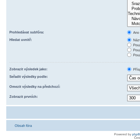
Prohledávat subfóra:
Ano
Hledat uvnitř:
Názv
Pouz
Pouz
Pouz
Zobrazit výsledek jako:
Přís
Seřadit výsledky podle:
Omezit výsledky na předchozí:
Zobrazit prvních:
Obsah fóra
Powered by
php
Čes