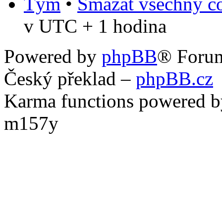
Tým
•
Smazat všechny co
v UTC + 1 hodina
Powered by
phpBB
® Foru
Český překlad –
phpBB.cz
Karma functions powered
m157y