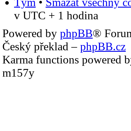
Tým
•
Smazat všechny co
v UTC + 1 hodina
Powered by
phpBB
® Foru
Český překlad –
phpBB.cz
Karma functions powered
m157y