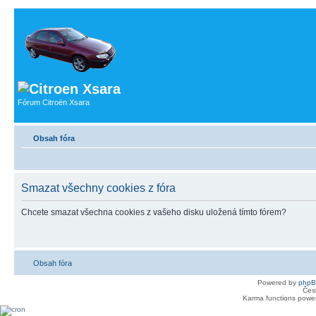
Fórum Citroën Xsara
Obsah fóra
Smazat všechny cookies z fóra
Chcete smazat všechna cookies z vašeho disku uložená tímto fórem?
Obsah fóra
Powered by
php
Čes
Karma functions pow