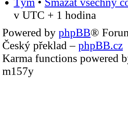
Tým
•
Smazat všechny co
v UTC + 1 hodina
Powered by
phpBB
® Foru
Český překlad –
phpBB.cz
Karma functions powered
m157y