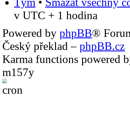
Tým
•
Smazat všechny co
v UTC + 1 hodina
Powered by
phpBB
® Foru
Český překlad –
phpBB.cz
Karma functions powered
m157y