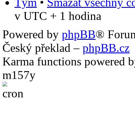
Tým
•
Smazat všechny co
v UTC + 1 hodina
Powered by
phpBB
® Foru
Český překlad –
phpBB.cz
Karma functions powered
m157y