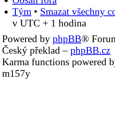
Tým
•
Smazat všechny co
v UTC + 1 hodina
Powered by
phpBB
® Foru
Český překlad –
phpBB.cz
Karma functions powered
m157y