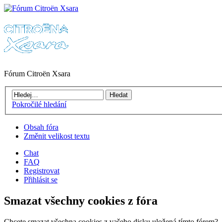
Fórum Citroën Xsara
Pokročilé hledání
Obsah fóra
Změnit velikost textu
Chat
FAQ
Registrovat
Přihlásit se
Smazat všechny cookies z fóra
Chcete smazat všechna cookies z vašeho disku uložená tímto fórem?