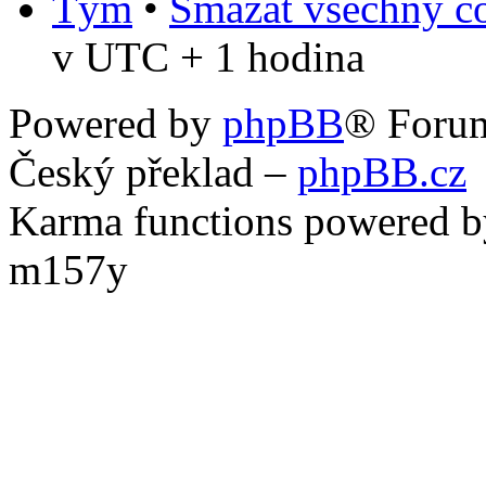
Tým
•
Smazat všechny co
v UTC + 1 hodina
Powered by
phpBB
® Foru
Český překlad –
phpBB.cz
Karma functions powered
m157y