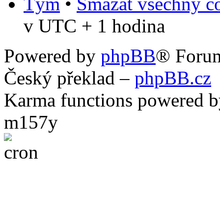
Tým
•
Smazat všechny co
v UTC + 1 hodina
Powered by
phpBB
® Foru
Český překlad –
phpBB.cz
Karma functions powered
m157y