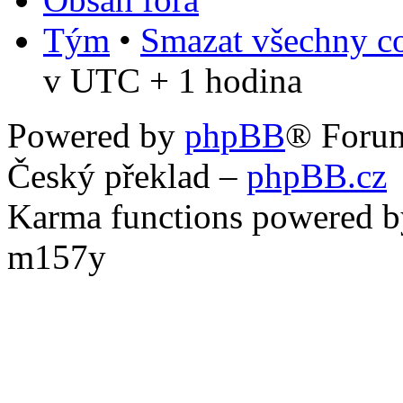
Tým
•
Smazat všechny co
v UTC + 1 hodina
Powered by
phpBB
® Foru
Český překlad –
phpBB.cz
Karma functions powered
m157y