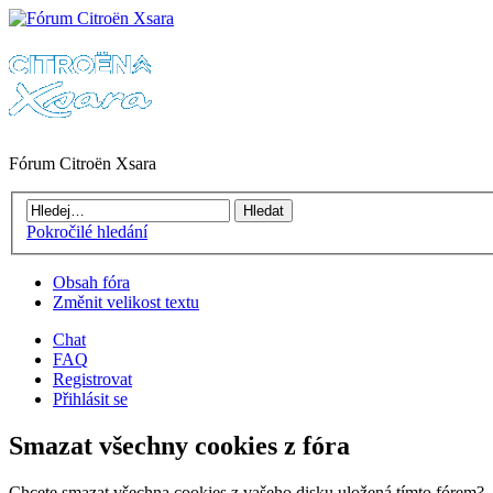
Fórum Citroën Xsara
Pokročilé hledání
Obsah fóra
Změnit velikost textu
Chat
FAQ
Registrovat
Přihlásit se
Smazat všechny cookies z fóra
Chcete smazat všechna cookies z vašeho disku uložená tímto fórem?