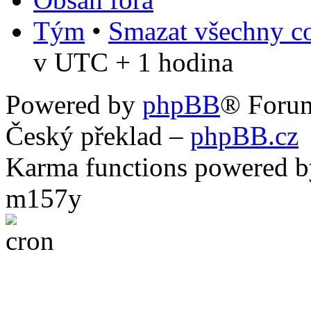
Tým
•
Smazat všechny co
v UTC + 1 hodina
Powered by
phpBB
® Foru
Český překlad –
phpBB.cz
Karma functions powered
m157y