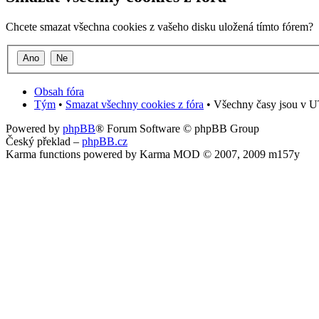
Chcete smazat všechna cookies z vašeho disku uložená tímto fórem?
Obsah fóra
Tým
•
Smazat všechny cookies z fóra
• Všechny časy jsou v U
Powered by
phpBB
® Forum Software © phpBB Group
Český překlad –
phpBB.cz
Karma functions powered by Karma MOD © 2007, 2009 m157y