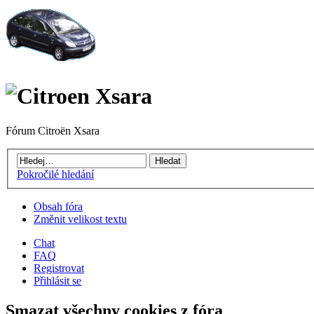
Fórum Citroën Xsara
Pokročilé hledání
Obsah fóra
Změnit velikost textu
Chat
FAQ
Registrovat
Přihlásit se
Smazat všechny cookies z fóra