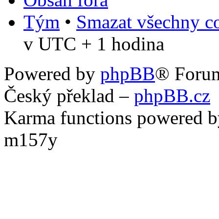
Tým
•
Smazat všechny co
v UTC + 1 hodina
Powered by
phpBB
® Foru
Český překlad –
phpBB.cz
Karma functions powered
m157y