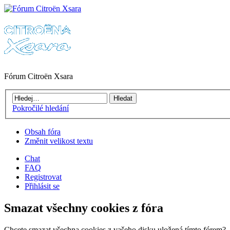
Fórum Citroën Xsara
Pokročilé hledání
Obsah fóra
Změnit velikost textu
Chat
FAQ
Registrovat
Přihlásit se
Smazat všechny cookies z fóra
Chcete smazat všechna cookies z vašeho disku uložená tímto fórem?