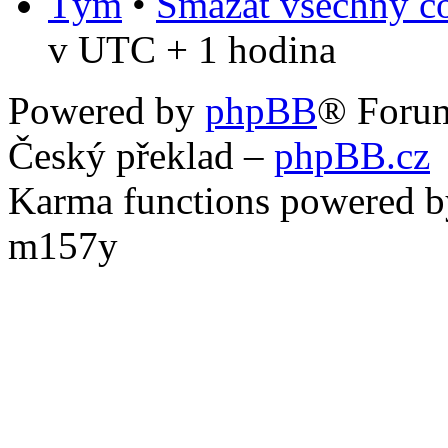
Tým
•
Smazat všechny co
v UTC + 1 hodina
Powered by
phpBB
® Foru
Český překlad –
phpBB.cz
Karma functions powered
m157y