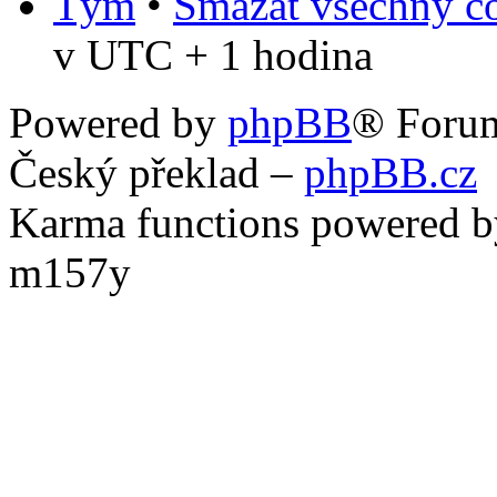
Tým
•
Smazat všechny co
v UTC + 1 hodina
Powered by
phpBB
® Foru
Český překlad –
phpBB.cz
Karma functions powered
m157y