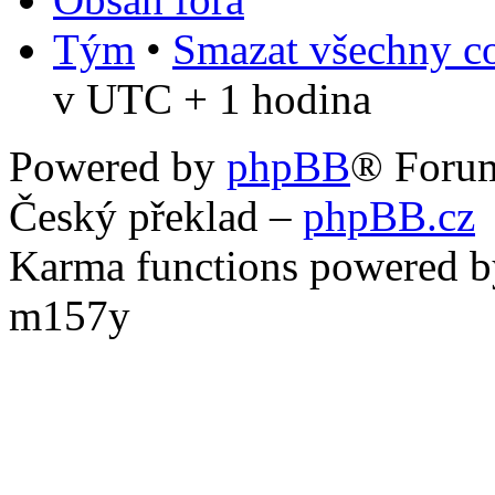
Tým
•
Smazat všechny co
v UTC + 1 hodina
Powered by
phpBB
® Foru
Český překlad –
phpBB.cz
Karma functions powered
m157y