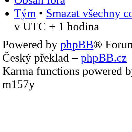
Tým
•
Smazat všechny co
v UTC + 1 hodina
Powered by
phpBB
® Foru
Český překlad –
phpBB.cz
Karma functions powered
m157y