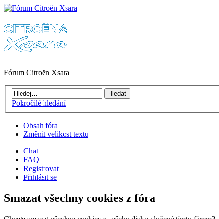
Fórum Citroën Xsara
Pokročilé hledání
Obsah fóra
Změnit velikost textu
Chat
FAQ
Registrovat
Přihlásit se
Smazat všechny cookies z fóra
Chcete smazat všechna cookies z vašeho disku uložená tímto fórem?