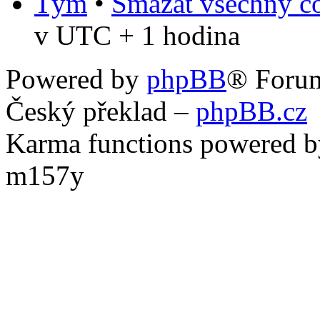
Tým
•
Smazat všechny co
v UTC + 1 hodina
Powered by
phpBB
® Foru
Český překlad –
phpBB.cz
Karma functions powered
m157y