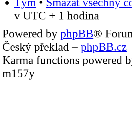
Tým
•
Smazat všechny co
v UTC + 1 hodina
Powered by
phpBB
® Foru
Český překlad –
phpBB.cz
Karma functions powered
m157y