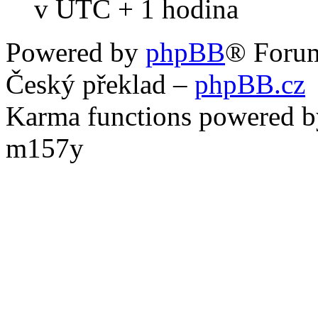
v UTC + 1 hodina
Powered by
phpBB
® Foru
Český překlad –
phpBB.cz
Karma functions powered
m157y