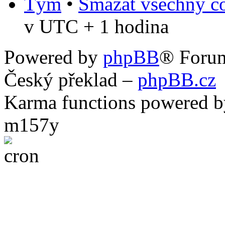
Tým
•
Smazat všechny co
v UTC + 1 hodina
Powered by
phpBB
® Foru
Český překlad –
phpBB.cz
Karma functions powered
m157y