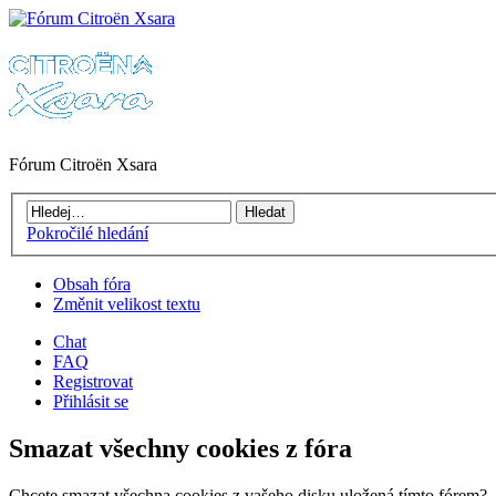
Fórum Citroën Xsara
Pokročilé hledání
Obsah fóra
Změnit velikost textu
Chat
FAQ
Registrovat
Přihlásit se
Smazat všechny cookies z fóra
Chcete smazat všechna cookies z vašeho disku uložená tímto fórem?