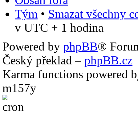
Tým
•
Smazat všechny co
v UTC + 1 hodina
Powered by
phpBB
® Foru
Český překlad –
phpBB.cz
Karma functions powered
m157y