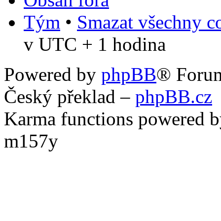
Tým
•
Smazat všechny co
v UTC + 1 hodina
Powered by
phpBB
® Foru
Český překlad –
phpBB.cz
Karma functions powered
m157y