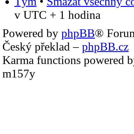
Tým
•
Smazat všechny co
v UTC + 1 hodina
Powered by
phpBB
® Foru
Český překlad –
phpBB.cz
Karma functions powered
m157y