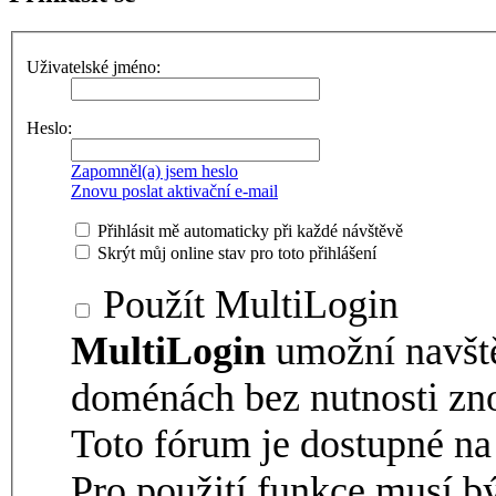
Uživatelské jméno:
Heslo:
Zapomněl(a) jsem heslo
Znovu poslat aktivační e-mail
Přihlásit mě automaticky při každé návštěvě
Skrýt můj online stav pro toto přihlášení
Použít MultiLogin
MultiLogin
umožní navšt
doménách bez nutnosti zno
Toto fórum je dostupné 
Pro použití funkce musí b