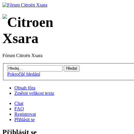
Fórum Citroën Xsara
Pokročilé hledání
Obsah fóra
Změnit velikost textu
Chat
FAQ
Registrovat
Přihlásit se
Přihlásit se