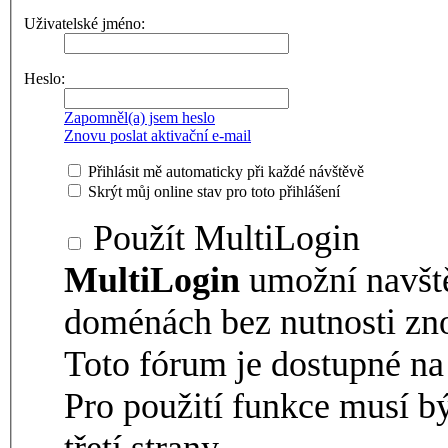
Uživatelské jméno:
Heslo:
Zapomněl(a) jsem heslo
Znovu poslat aktivační e-mail
Přihlásit mě automaticky při každé návštěvě
Skrýt můj online stav pro toto přihlášení
Použít MultiLogin
MultiLogin
umožní navšt
doménách bez nutnosti zno
Toto fórum je dostupné 
Pro použití funkce musí b
třetí strany.