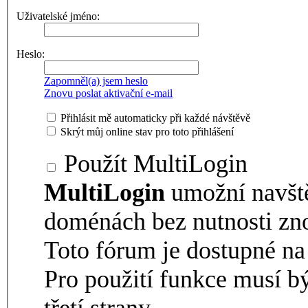
Uživatelské jméno:
Heslo:
Zapomněl(a) jsem heslo
Znovu poslat aktivační e-mail
Přihlásit mě automaticky při každé návštěvě
Skrýt můj online stav pro toto přihlášení
Použít MultiLogin
MultiLogin
umožní navšt
doménách bez nutnosti zno
Toto fórum je dostupné 
Pro použití funkce musí b
třetí strany.